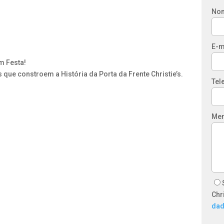
No
E-m
m Festa!
ue constroem a História da Porta da Frente Christie’s.
Tel
Me
Chr
da