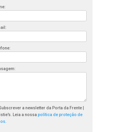
me:
ail:
efone:
nsagem:
Subscrever a newsletter da Porta da Frente |
istie's. Leia a nossa
política de proteção de
dos
.