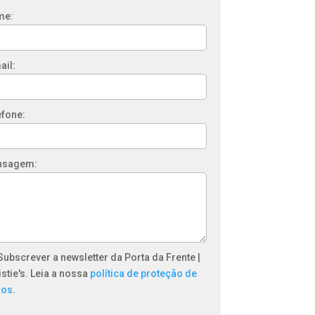
me:
ail:
efone:
nsagem:
Subscrever a newsletter da Porta da Frente |
istie's. Leia a nossa
política de proteção de
dos
.