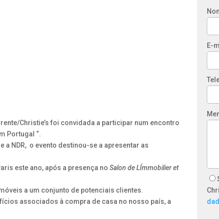
No
E-m
Tel
Me
rente/Christie’s foi convidada a participar num encontro
m Portugal “.
e a NDR, o evento destinou-se a apresentar as
aris este ano, após a presença no
Salon de LÍmmobilier et
.
imóveis a um conjunto de potenciais clientes.
Chr
ícios associados à compra de casa no nosso país, a
da