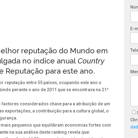
No
E-m
 melhor reputação do Mundo em
Tel
vulgada no índice anual
Country
 de Reputação
para este ano.
Me
r reputação entre 55 países, ocupando este ano o
indo perante o ano de 2011 que se encontrava na 21ª
 factores considerados chave para a atribuição de um
 exportações, a contribuição para a cultura global, o
egurança.
Chr
es mais pequenos que equilibram economias fortes com
da
ente na sua análise deste ranking revela que: