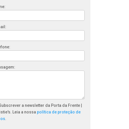
me:
ail:
efone:
nsagem:
Subscrever a newsletter da Porta da Frente |
istie's. Leia a nossa
política de proteção de
dos
.