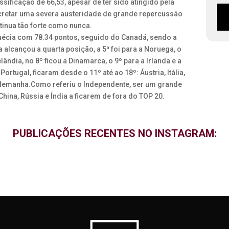
sificação de 66,53, apesar de ter sido atingido pela
cretar uma severa austeridade de grande repercussão
tinua tão forte como nunca.
Suécia com 78.34 pontos, seguido do Canadá, sendo a
a alcançou a quarta posição, a 5ª foi para a Noruega, o
elândia, no 8º ficou a Dinamarca, o 9º para a Irlanda e a
ortugal, ficaram desde o 11º até ao 18º: Áustria, Itália,
 Alemanha.Como referiu o Independente, ser um grande
China, Rússia e Índia a ficarem de fora do TOP 20.
PUBLICAÇÕES RECENTES NO INSTAGRAM: