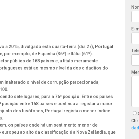
No
E-m
ivo a 2015, divulgado esta quarta-feira (dia 27),
Portugal
Tel
e, por exemplo, de Espanha (36º) e Itália (61º).
etor público de 168 países
e, a título meramente
ortugueses está ao mesmo nível da dos cidadãos do
Me
m inalterado o nível de corrupção percecionada,
100.
endo sete lugares, para a 7
6ª posição.
Entre os países
ª posição
entre 168 países e continua a registar a maior
njunto dos lusófonos, Portugal regista o menor índice
a.
Chr
rdem, os países onde há um sentimento menor de
da
 europeu ao alto da classificação é a Nova Zelândia, que