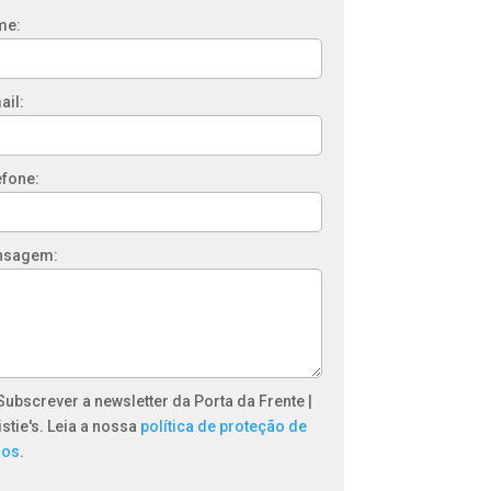
me:
ail:
efone:
nsagem:
Subscrever a newsletter da Porta da Frente |
istie's. Leia a nossa
política de proteção de
dos
.