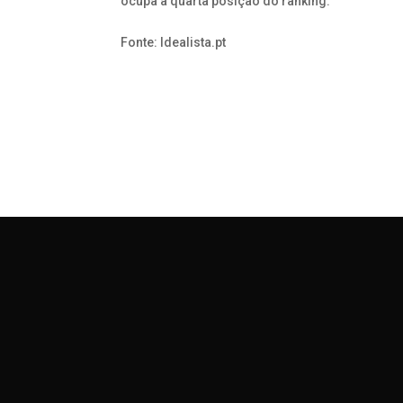
ocupa a quarta posição do ranking.
Fonte: Idealista.pt