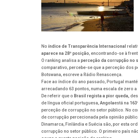
No
índice de Transparência Internacional
relat
aparece na 28ª posição
, encontrando-se à frent
O ranking analisa a
perceção da corrupção no s
comparativo, percebe-se que a perceção dos p
Botswana, escreve a Rádio Renascença.
Face ao índice do ano passado, Portugal manté
arrecadando 63 pontos, numa escala de zero a 
De referir que o
Brasil regista a pior queda,
desc
de língua oficial portuguesa,
Angola
está na
163
perceção de corrupção no setor público. No co
de corrupção percecionada pela opinião públic
Dinamarca, Finlândia e Suécia são, por esta o
corrupção no setor público. O primeiro país não